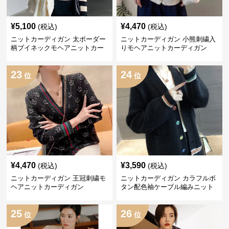
¥
5,100
¥
4,470
(税込)
(税込)
ニットカーディガン 太ボーダー
ニットカーディガン 小熊刺繍入
柄ブイネックモヘアニットカー
りモヘアニットカーディガン
ディガン
23
24
位
位
¥
4,470
¥
3,590
(税込)
(税込)
ニットカーディガン 王冠刺繍モ
ニットカーディガン カラフルボ
ヘアニットカーディガン
タン配色袖ケーブル編みニット
カーディガン
25
26
位
位