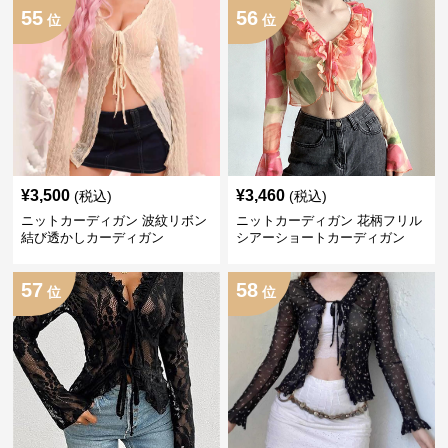
55
56
位
位
¥
3,500
¥
3,460
(税込)
(税込)
ニットカーディガン 波紋リボン
ニットカーディガン 花柄フリル
結び透かしカーディガン
シアーショートカーディガン
57
58
位
位