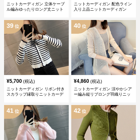
ニットカーディガン 立体ケーブ
ニットカーディガン 配色ライン
ル編みゆったりロング丈ニット
入り上品ニットカーディガン
カーディガン
39
40
位
位
¥
5,700
¥
4,860
(税込)
(税込)
ニットカーディガン リボン付き
ニットカーディガン 涼やかシア
スカラップ縁取りニットカーデ
ー編み縦リブロング羽織りニッ
ィガン
トカーディガン
41
42
位
位