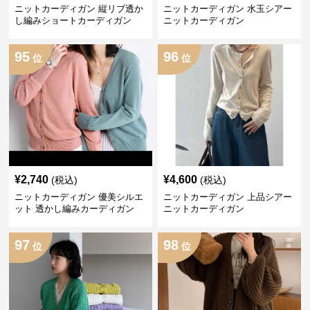
ニットカーディガン 縦リブ透か
ニットカーディガン 水玉シアー
し編みショートカーディガン
ニットカーディガン
95
96
位
位
¥
2,740
¥
4,600
(税込)
(税込)
ニットカーディガン 優美シルエ
ニットカーディガン 上品シアー
ット 透かし編みカーディガン
ニットカーディガン
97
98
位
位