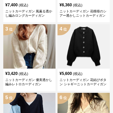
¥
7,400
¥
6,360
(税込)
(税込)
ニットカーディガン 風薫る透か
ニットカーディガン 花模様のシ
し編みロングカーディガン
アー透かしニットカーディガン
3
4
位
位
¥
3,420
¥
5,600
(税込)
(税込)
ニットカーディガン 優美透かし
ニットカーディガン 花結びボタ
編みレトロカーディガン
ン シャギーニットカーディガン
5
6
位
位