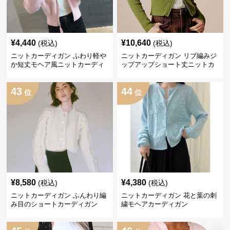
¥
4,440
¥
10,640
(税込)
(税込)
ニットカーディガン ふわり軽や
ニットカーディガン リブ編みジ
か短丈モヘア風ニットカーディ
ップアップショート丈ニットカ
ガン
ーディガン
43
44
位
位
¥
8,580
¥
4,380
(税込)
(税込)
ニットカーディガン ふんわり編
ニットカーディガン 花と葉の刺
み目のショートカーディガン
繍モヘアカーディガン