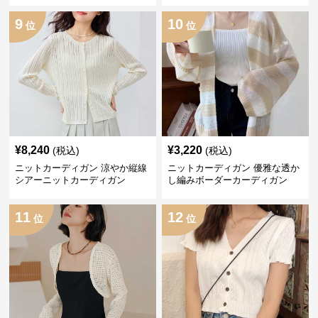
9
10
位
位
¥
8,240
¥
3,220
(税込)
(税込)
ニットカーディガン 涼やか縦線
ニットカーディガン 優雅な透か
シアーニットカーディガン
し編みボーダーカーディガン
11
12
位
位