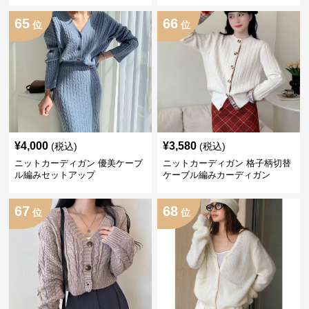
65
66
位
位
¥
4,000
¥
3,580
(税込)
(税込)
ニットカーディガン 優美ケーブ
ニットカーディガン 格子柄切替
ル編みセットアップ
ケーブル編みカーディガン
67
68
位
位