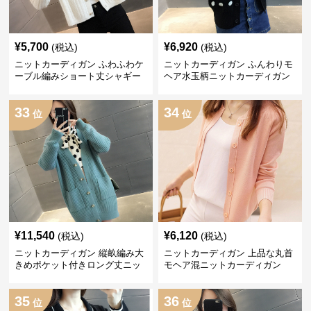
¥
5,700
¥
6,920
(税込)
(税込)
ニットカーディガン ふわふわケ
ニットカーディガン ふんわりモ
ーブル編みショート丈シャギー
ヘア水玉柄ニットカーディガン
カーディガン
33
34
位
位
¥
11,540
¥
6,120
(税込)
(税込)
ニットカーディガン 縦畝編み大
ニットカーディガン 上品な丸首
きめポケット付きロング丈ニッ
モヘア混ニットカーディガン
トカーディガン
35
36
位
位