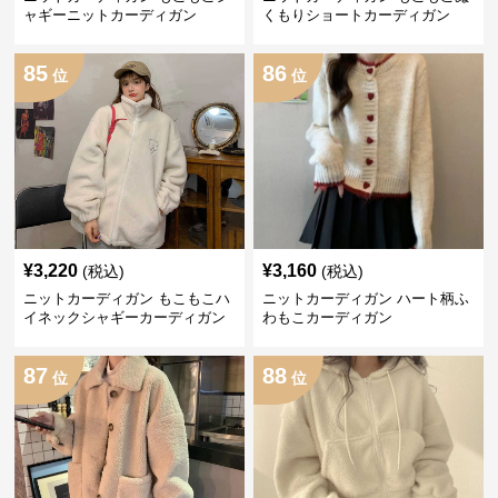
ャギーニットカーディガン
くもりショートカーディガン
85
86
位
位
¥
3,220
¥
3,160
(税込)
(税込)
ニットカーディガン もこもこハ
ニットカーディガン ハート柄ふ
イネックシャギーカーディガン
わもこカーディガン
87
88
位
位