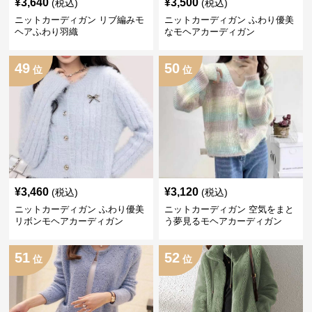
¥
3,640
¥
3,500
(税込)
(税込)
ニットカーディガン リブ編みモ
ニットカーディガン ふわり優美
ヘアふわり羽織
なモヘアカーディガン
49
50
位
位
¥
3,460
¥
3,120
(税込)
(税込)
ニットカーディガン ふわり優美
ニットカーディガン 空気をまと
リボンモヘアカーディガン
う夢見るモヘアカーディガン
51
52
位
位