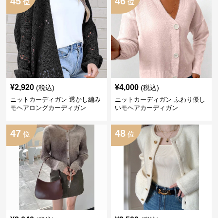
45
46
位
位
¥
2,920
¥
4,000
(税込)
(税込)
ニットカーディガン 透かし編み
ニットカーディガン ふわり優し
モヘアロングカーディガン
いモヘアカーディガン
47
48
位
位