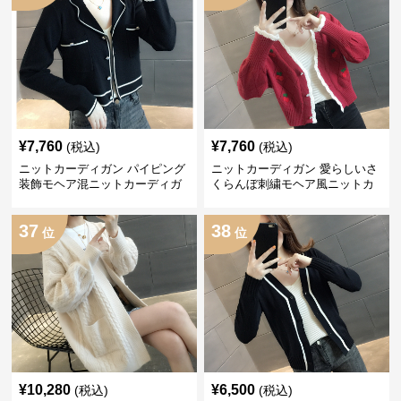
¥
7,760
¥
7,760
(税込)
(税込)
ニットカーディガン パイピング
ニットカーディガン 愛らしいさ
装飾モヘア混ニットカーディガ
くらんぼ刺繍モヘア風ニットカ
ン
ーディガン
37
38
位
位
¥
10,280
¥
6,500
(税込)
(税込)