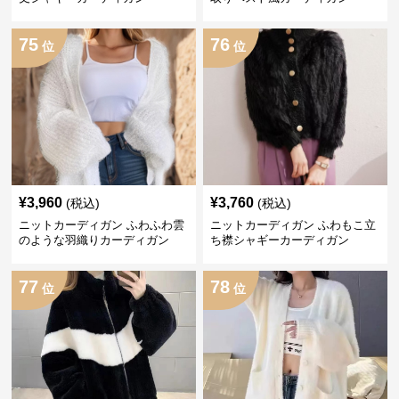
75
76
位
位
¥
3,960
¥
3,760
(税込)
(税込)
ニットカーディガン ふわふわ雲
ニットカーディガン ふわもこ立
のような羽織りカーディガン
ち襟シャギーカーディガン
77
78
位
位