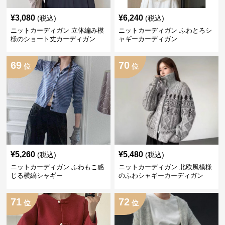
¥
3,080
¥
6,240
(税込)
(税込)
ニットカーディガン 立体編み模
ニットカーディガン ふわとろシ
様のショート丈カーディガン
ャギーカーディガン
69
70
位
位
¥
5,260
¥
5,480
(税込)
(税込)
ニットカーディガン ふわもこ感
ニットカーディガン 北欧風模様
じる横縞シャギー
のふわシャギーカーディガン
71
72
位
位