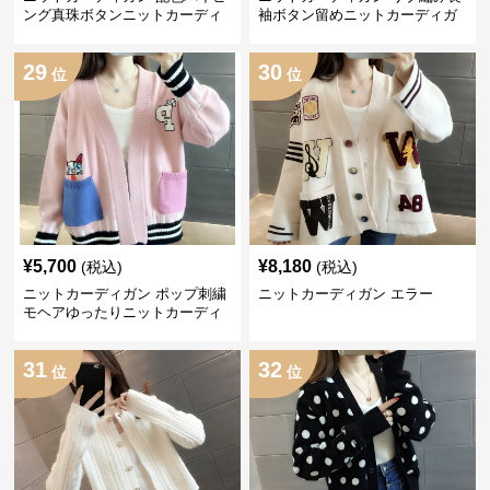
ング真珠ボタンニットカーディ
袖ボタン留めニットカーディガ
ガン
ン
29
30
位
位
¥
5,700
¥
8,180
(税込)
(税込)
ニットカーディガン ポップ刺繍
ニットカーディガン エラー
モヘアゆったりニットカーディ
ガン
31
32
位
位