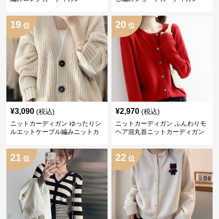
19
20
位
位
¥
3,090
¥
2,970
(税込)
(税込)
ニットカーディガン ゆったりシ
ニットカーディガン ふんわりモ
ルエットケーブル編みニットカ
ヘア混丸首ニットカーディガン
ーディガン
21
22
位
位