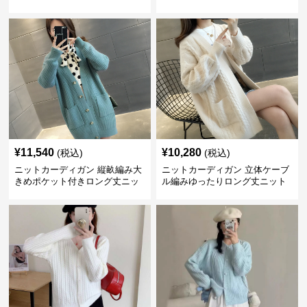
ーディガン
カーディガン
¥
11,540
¥
10,280
(税込)
(税込)
ニットカーディガン 縦畝編み大
ニットカーディガン 立体ケーブ
きめポケット付きロング丈ニッ
ル編みゆったりロング丈ニット
トカーディガン
カーディガン