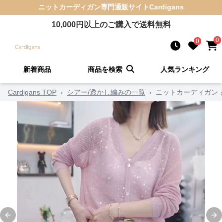
ニットカーディガン
専門通販サイト
Cardigans
10,000
円以上のご購入で送料無料
0
0
新着商品
商品を検索
人気ランキング
Cardigans TOP
›
シアー/透かし編みの一覧
›
ニットカーディガン
Previous slide
Ne