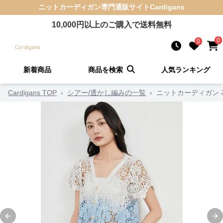
ニットカーディガン
専門通販サイト
Cardigans
10,000
円以上のご購入で送料無料
0
0
新着商品
商品を検索
人気ランキング
Cardigans TOP
›
シアー/透かし編みの一覧
›
ニットカーディガン
Previous slide
Ne