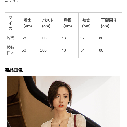
ムです。
サ
着丈
バスト
肩幅
袖丈
下擺周り
イ
(cm)
(cm)
(cm)
(cm)
(cm)
ズ
均码
58
106
43
52
80
模特
58
106
43
54
80
样衣
商品画像