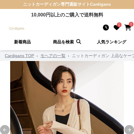
ニットカーディガン
専門通販サイト
Cardigans
10,000
円以上のご購入で送料無料
0
0
新着商品
商品を検索
人気ランキング
Cardigans TOP
›
モヘアの一覧
›
ニットカーディガン 上品なケー
Previous slide
Ne