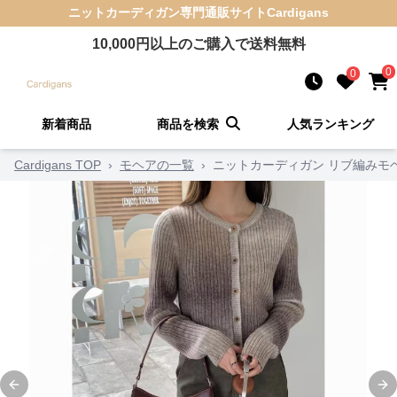
ニットカーディガン
専門通販サイト
Cardigans
10,000
円以上のご購入で送料無料
0
0
新着商品
商品を検索
人気ランキング
Cardigans TOP
›
モヘアの一覧
›
ニットカーディガン リブ編みモ
Previous slide
Ne