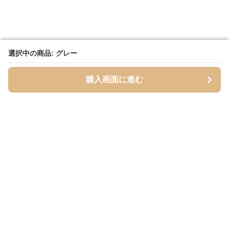
選択中の商品: グレー
選択中の商品: グレー
購入画面に進む
購入画面に進む
Cardigans
について