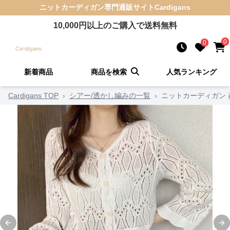
ニットカーディガン
専門通販サイト
Cardigans
10,000
円以上のご購入で送料無料
0
0
新着商品
商品を検索
人気ランキング
Cardigans TOP
›
シアー/透かし編みの一覧
›
ニットカーディガン
Previous slide
Ne