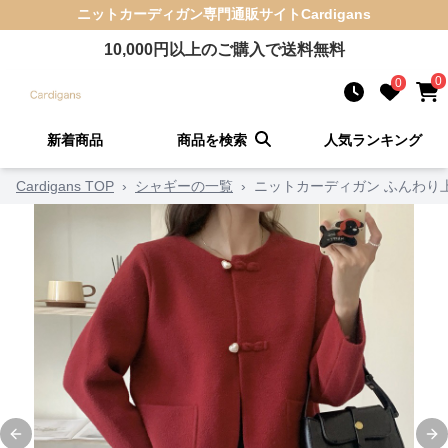
ニットカーディガン
専門通販サイト
Cardigans
10,000
円以上のご購入で送料無料
0
0
新着商品
商品を検索
人気ランキング
Cardigans TOP
›
シャギーの一覧
›
ニットカーディガン ふんわり
Previous slide
Ne