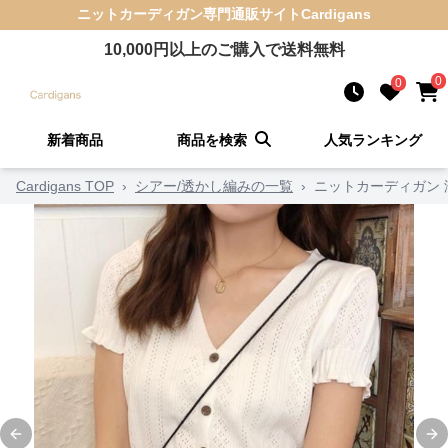
ニットカーディガン
専門通販サイト
Cardigans
10,000
円以上のご購入で送料無料
0
0
新着商品
商品を検索
人気ランキング
Cardigans TOP
›
シアー/透かし編みの一覧
›
ニットカーディガン
Previous slide
Ne