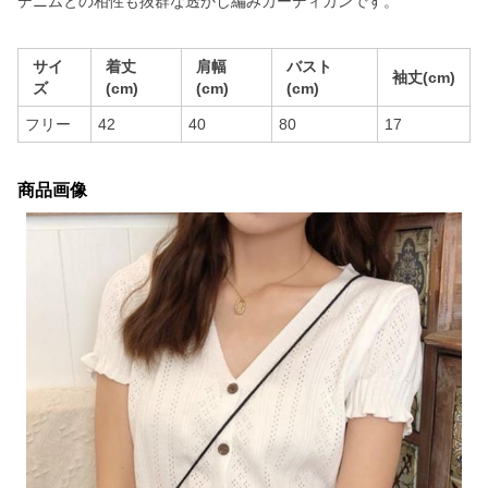
デニムとの相性も抜群な透かし編みカーディガンです。
サイ
着丈
肩幅
バスト
袖丈(cm)
ズ
(cm)
(cm)
(cm)
フリー
42
40
80
17
商品画像