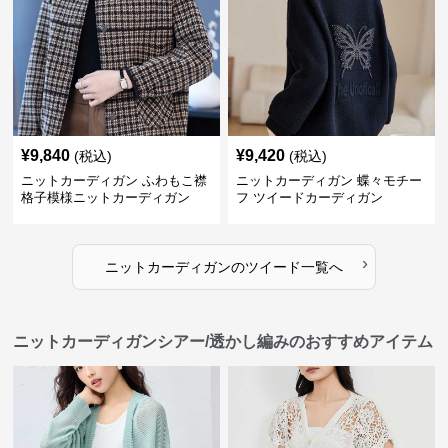
¥
9,840
¥
9,420
(税込)
(税込)
ニットカーディガン ふわもこ襟
ニットカーディガン 蝶々モチー
格子模様ニットカーディガン
フ ツイードカーディガン
›
ニットカーディガン
の
ツイード
一覧へ
ニットカーディガンシアー/透かし編みのおすすめアイテム