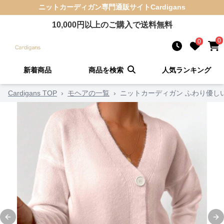
ニットカーディガン
専門通販サイト
Cardigans
10,000
円以上のご購入で送料無料
0
0
新着商品
商品を検索
人気ランキング
Cardigans TOP
›
モヘアの一覧
›
ニットカーディガン ふわり優し
Previous slide
Ne