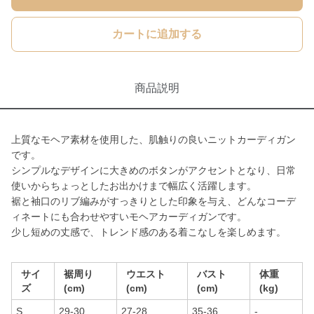
カートに追加する
商品説明
上質なモヘア素材を使用した、肌触りの良いニットカーディガン
です。
シンプルなデザインに大きめのボタンがアクセントとなり、日常
使いからちょっとしたお出かけまで幅広く活躍します。
裾と袖口のリブ編みがすっきりとした印象を与え、どんなコーデ
ィネートにも合わせやすいモヘアカーディガンです。
少し短めの丈感で、トレンド感のある着こなしを楽しめます。
サイ
裾周り
ウエスト
バスト
体重
ズ
(cm)
(cm)
(cm)
(kg)
S
29-30
27-28
35-36
-