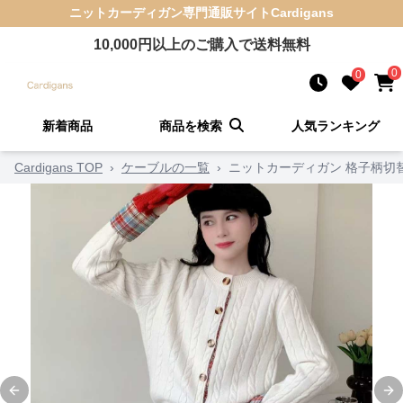
ニットカーディガン
専門通販サイト
Cardigans
10,000
円以上のご購入で送料無料
0
0
新着商品
商品を検索
人気ランキング
Cardigans TOP
›
ケーブルの一覧
›
ニットカーディガン 格子柄切
Previous slide
Ne