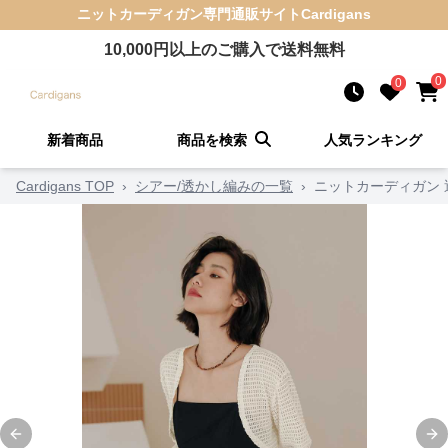
ニットカーディガン
専門通販サイト
Cardigans
10,000
円以上のご購入で送料無料
0
0
新着商品
商品を検索
人気ランキング
Cardigans TOP
›
シアー/透かし編みの一覧
›
ニットカーディガン
Previous slide
Ne