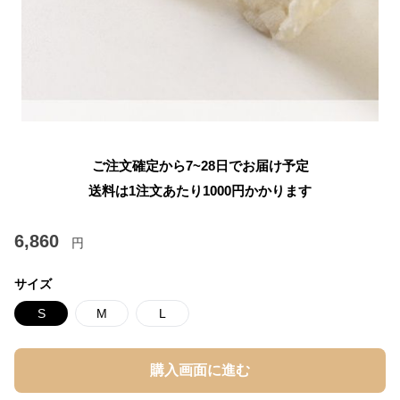
ご注文確定から7~28日でお届け予定
送料は1注文あたり
1000
円かかります
6,860
円
サイズ
S
M
L
購入画面に進む