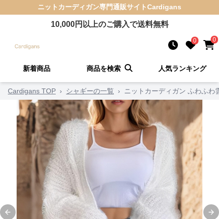
ニットカーディガン
専門通販サイト
Cardigans
10,000
円以上のご購入で送料無料
0
0
新着商品
商品を検索
人気ランキング
Cardigans TOP
›
シャギーの一覧
›
ニットカーディガン ふわふわ
Previous slide
Ne