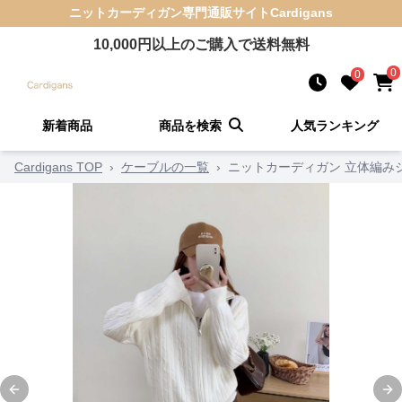
ニットカーディガン
専門通販サイト
Cardigans
10,000
円以上のご購入で送料無料
0
0
新着商品
商品を検索
人気ランキング
Cardigans TOP
›
ケーブルの一覧
›
ニットカーディガン 立体編み
Previous slide
Ne