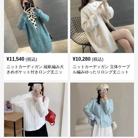
¥
11,540
¥
10,280
(税込)
(税込)
ニットカーディガン 縦畝編み大
ニットカーディガン 立体ケーブ
きめポケット付きロング丈ニッ
ル編みゆったりロング丈ニット
トカーディガン
カーディガン