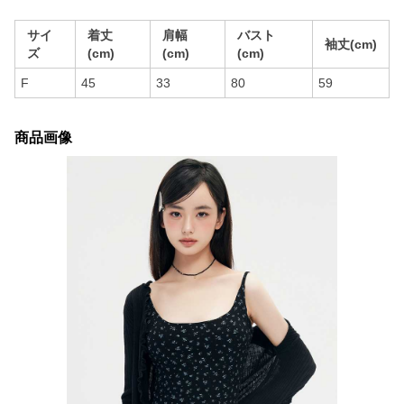
サイ
着丈
肩幅
バスト
袖丈(cm)
ズ
(cm)
(cm)
(cm)
F
45
33
80
59
商品画像