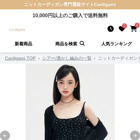
ニットカーディガン
専門通販サイト
Cardigans
10,000
円以上のご購入で送料無料
0
0
新着商品
商品を検索
人気ランキング
Cardigans TOP
›
シアー/透かし編みの一覧
›
ニットカーディガン
Previous slide
Ne