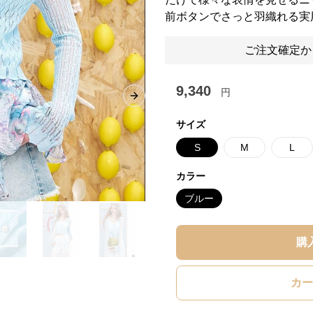
前ボタンでさっと羽織れる実
ご注文確定か
9,340
円
Next slide
サイズ
S
M
L
カラー
ブルー
購
カー