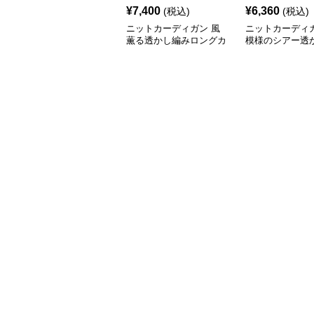
¥
7,400
¥
6,360
(税込)
(税込)
ニットカーディガン 風
ニットカーディガ
薫る透かし編みロングカ
模様のシアー透
ーディガン
トカーディガン