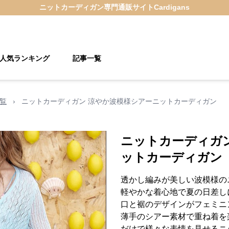
ニットカーディガン
専門通販サイト
Cardigans
人気ランキング
記事一覧
覧
›
ニットカーディガン 涼やか波模様シアーニットカーディガン
ニットカーディガ
ットカーディガン
透かし編みが美しい波模様の
軽やかな着心地で夏の日差し
口と裾のデザインがフェミニ
薄手のシアー素材で重ね着を
だけで様々な表情を見せるニ