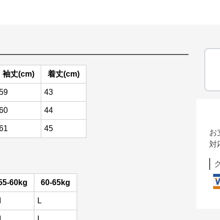
袖丈(cm)
着丈(cm)
59
43
60
44
61
45
お
対
55-60kg
60-65kg
M
L
M
L