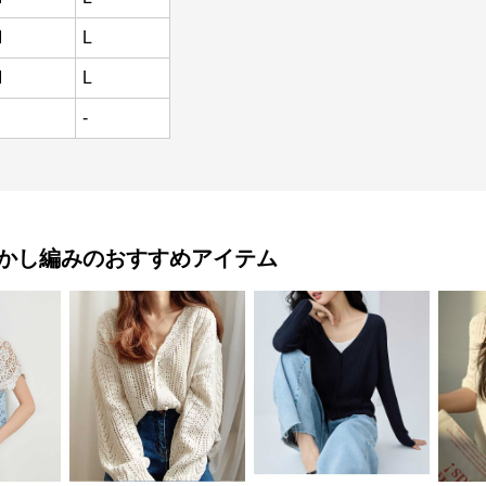
M
L
M
L
-
透かし編み
のおすすめアイテム