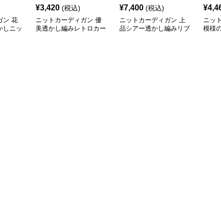
¥
3,420
¥
7,400
¥
4,4
(税込)
(税込)
ン 花
ニットカーディガン 優
ニットカーディガン 上
ニッ
かしニッ
美透かし編みレトロカー
品シアー透かし編みリブ
模様
ディガン
カーディガン
カー