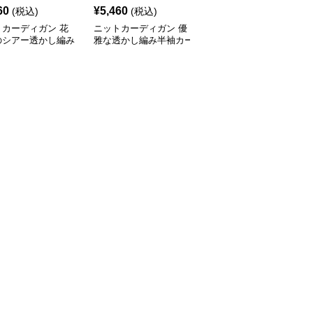
60
¥
5,460
¥
8,240
(税込)
(税込)
(税込)
トカーディガン 花
ニットカーディガン 優
ニットカーディガン 涼
のシアー透かし編み
雅な透かし編み半袖カー
やか縦線シアーニットカ
ディガン
ディガン
ーディガン