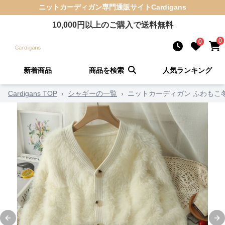
ニットカーディガン
専門通販サイト
Cardigans
10,000
円以上のご購入で送料無料
0
0
新着商品
商品を検索
人気ランキング
Cardigans TOP
›
シャギーの一覧
›
ニットカーディガン ふわもこ
Previous slide
Ne