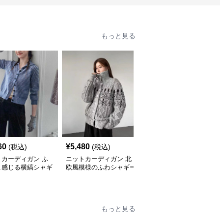
もっと見る
60
¥
5,480
¥
4,840
(税込)
(税込)
(税込)
トカーディガン ふ
ニットカーディガン 北
ニットカーディガン ふ
こ感じる横縞シャギ
欧風模様のふわシャギー
んわり上質ハートボタン
カーディガン
カーディガン
もっと見る