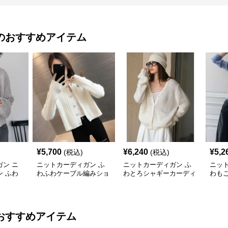
のおすすめアイテム
¥
5,700
¥
6,240
¥
5,2
(税込)
(税込)
ン ニ
ニットカーディガン ふ
ニットカーディガン ふ
ニッ
 ふわ
わふわケーブル編みショ
わとろシャギーカーディ
わも
ショート
ート丈シャギーカーディ
ガン
ー
ガン
おすすめアイテム