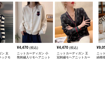
¥
4,470
¥
4,470
¥
9,0
(税込)
(税込)
ン 太
ニットカーディガン 小
ニットカーディガン 王
ニッ
ネックモ
熊刺繍入りモヘアニット
冠刺繍モヘアニットカー
縞模
ディガン
カーディガン
ディガン
トカ