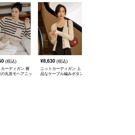
50
¥
8,630
¥
9,470
(税込)
(税込)
(税込)
トカーディガン 横
ニットカーディガン 上
ニットカーディガン 配
様の丸首モヘアニッ
品なケーブル編みボタン
色パイピング真珠ボタン
ーディガン
付きニットカーディガン
ニットカーディガン