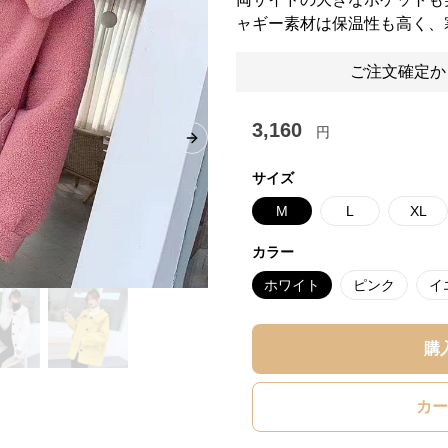
ャギー素材は保温性も高く、
ご注文確定か
3,160
円
Next slide
サイズ
M
L
XL
カラー
ホワイト
ピンク
イ
購
カー