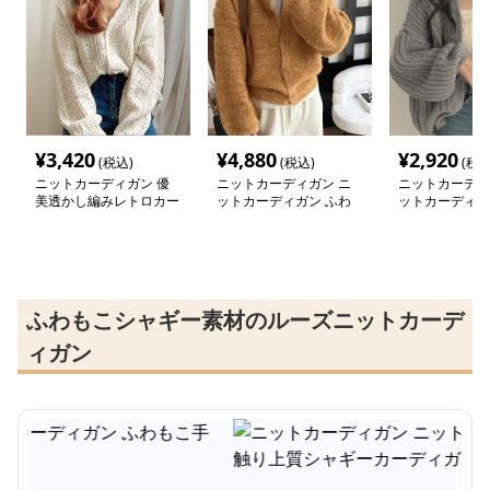
¥
3,420
¥
4,880
¥
2,920
(税込)
(税込)
(税込
ニットカーディガン 優
ニットカーディガン ニ
ニットカーディ
美透かし編みレトロカー
ットカーディガン ふわ
ットカーディガ
ディガン
もこ手触り上質シャギー
もこ冬空オーバ
カーディガン
モヘアカーディ
ふわもこシャギー素材のルーズニットカーデ
ィガン