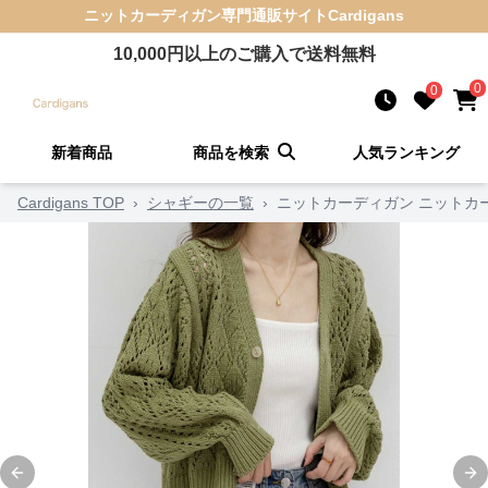
ニットカーディガン
専門通販サイト
Cardigans
10,000
円以上のご購入で送料無料
0
0
新着商品
商品を検索
人気ランキング
Cardigans TOP
›
シャギーの一覧
›
ニットカーディガン ニットカ
Previous slide
Ne