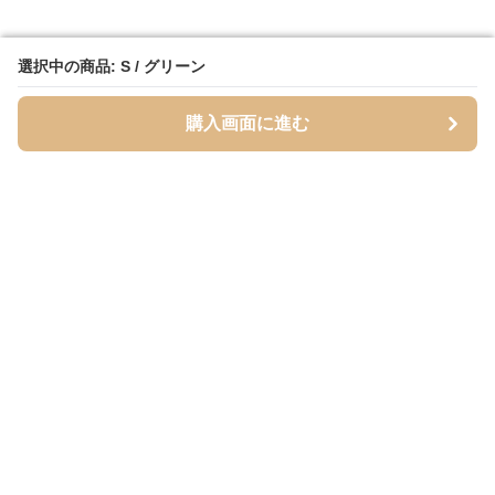
選択中の商品: S / グリーン
選択中の商品: S / グリーン
購入画面に進む
購入画面に進む
Cardigans
について
会社概要