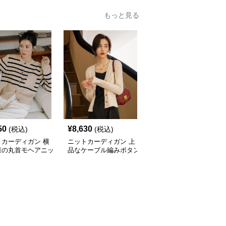
もっと見る
50
¥
8,630
¥
9,470
(税込)
(税込)
(税込)
トカーディガン 横
ニットカーディガン 上
ニットカーディガン 配
様の丸首モヘアニッ
品なケーブル編みボタン
色パイピング真珠ボタン
ーディガン
付きニットカーディガン
ニットカーディガン