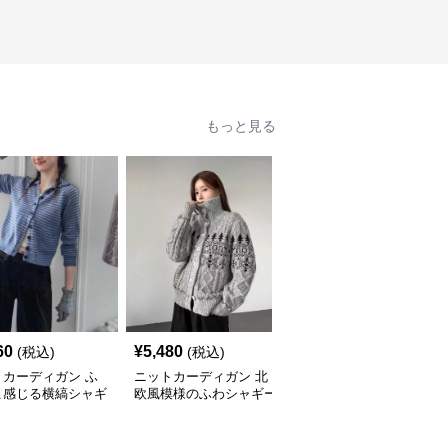
もっと見る
60
¥
5,480
¥
4,840
(税込)
(税込)
(税込)
トカーディガン ふ
ニットカーディガン 北
ニットカーディガン ふ
こ感じる横縞シャギ
欧風模様のふわシャギー
んわり上質ハートボタン
カーディガン
カーディガン