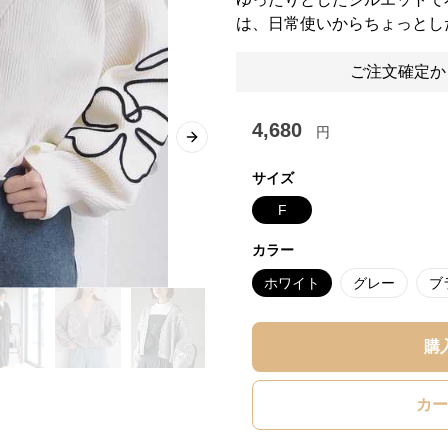
は、日常使いからちょっとし
ご注文確定か
4,680
円
Next slide
サイズ
F
カラー
ホワイト
グレー
ブ
購
カー