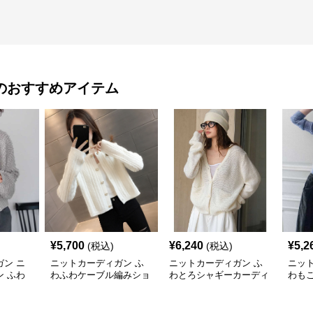
のおすすめアイテム
¥
5,700
¥
6,240
¥
5,2
(税込)
(税込)
ン ニ
ニットカーディガン ふ
ニットカーディガン ふ
ニッ
 ふわ
わふわケーブル編みショ
わとろシャギーカーディ
わも
ショート
ート丈シャギーカーディ
ガン
ー
ガン