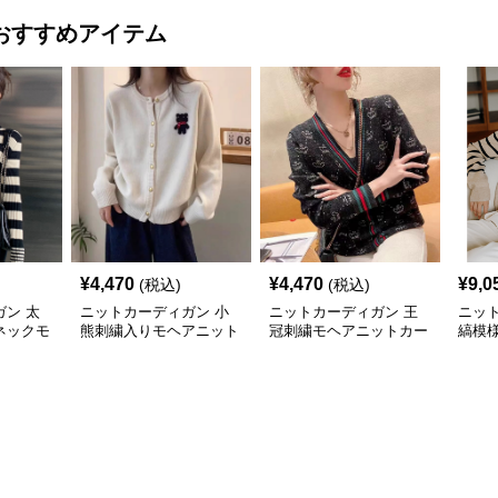
おすすめアイテム
¥
4,470
¥
4,470
¥
9,0
(税込)
(税込)
ン 太
ニットカーディガン 小
ニットカーディガン 王
ニッ
ネックモ
熊刺繍入りモヘアニット
冠刺繍モヘアニットカー
縞模
ディガン
カーディガン
ディガン
トカ