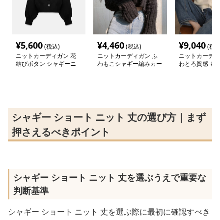
¥
5,600
¥
4,460
¥
9,040
(税込)
(税込)
(税込
ニットカーディガン 花
ニットカーディガン ふ
ニットカーディ
結びボタン シャギーニ
わもこシャギー編みカー
わとろ質感 も
ットカーディガン
ディガン
ットカーディガ
シャギー ショート ニット 丈の選び方｜まず
押さえるべきポイント
シャギー ショート ニット 丈を選ぶうえで重要な
判断基準
シャギー ショート ニット 丈を選ぶ際に最初に確認すべき