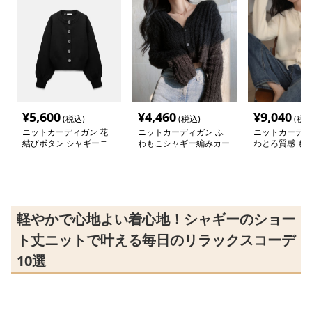
¥
5,600
¥
4,460
¥
9,040
(税込)
(税込)
(税込
ニットカーディガン 花
ニットカーディガン ふ
ニットカーディ
結びボタン シャギーニ
わもこシャギー編みカー
わとろ質感 も
ットカーディガン
ディガン
ットカーディガ
軽やかで心地よい着心地！シャギーのショー
ト丈ニットで叶える毎日のリラックスコーデ
10選