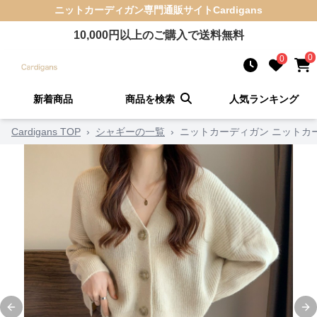
ニットカーディガン
専門通販サイト
Cardigans
10,000
円以上のご購入で送料無料
0
0
新着商品
商品を検索
人気ランキング
Cardigans TOP
›
シャギーの一覧
›
ニットカーディガン ニットカ
Previous slide
Ne