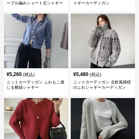
ーブル編みショート丈シャギー
ャギーカーディガン
カーディガン
¥
5,260
¥
5,480
(税込)
(税込)
ニットカーディガン ふわもこ感
ニットカーディガン 北欧風模様
じる横縞シャギー
のふわシャギーカーディガン