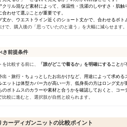
アクリル混など素材によって、保温性・洗濯のしやすさ・肌触
に合わせて選ぶことが重要です。
グ丈か、ウエストライン近くのショート丈かで、合わせるボト
だけで、購入後の「思っていたのと違う」を大幅に減らせます
べき前提条件
トを比較する前に、
「誰がどこで着るか」を明確にすること
が
外出・旅行・ちょっとしたお出かけなど、用途によって求める
ルエットは体型カバー力が高い一方、低身長の方はロング丈が
ちのボトムスのカラーや素材と合うかを確認しておくと、コー
で比較に進むと、選択肢が自然と絞られます。
りカーディガンニットの比較ポイント