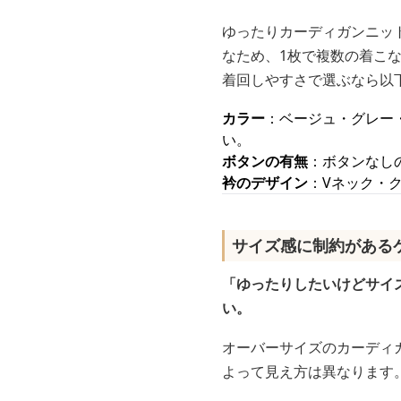
ゆったりカーディガンニッ
なため、1枚で複数の着こ
着回しやすさで選ぶなら以
カラー
：ベージュ・グレー
い。
ボタンの有無
：ボタンなし
衿のデザイン
：Vネック・
サイズ感に制約がある
「ゆったりしたいけどサイ
い。
オーバーサイズのカーディ
よって見え方は異なります