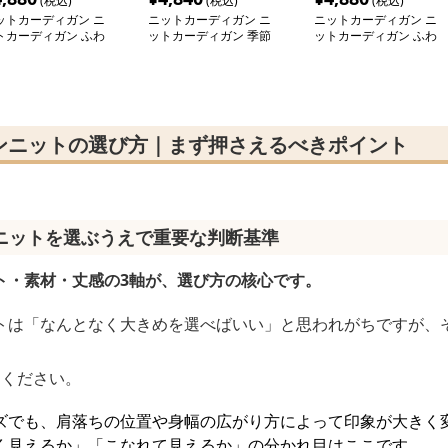
(税込)
(税込)
(税込)
ットカーディガン ニ
ニットカーディガン ニ
ニットカーディガン ニ
トカーディガン ふわ
ットカーディガン 季節
ットカーディガン ふわ
こ手触り上質シャギー
を彩る模様編みカーディ
もこ手触り優しいシャギ
ーディガン
ガン
ーカーディガン
ンニットの選び方｜まず押さえるべきポイント
ニットを選ぶうえで重要な判断基準
ト・素材・丈感の3軸が、選び方の核心です。
トは「なんとなく大きめを選べばいい」と思われがちですが、
てください。
ズでも、肩落ちの位置や身幅の広がり方によって印象が大きく
く見えるか」「こなれて見えるか」の分かれ目はここです。