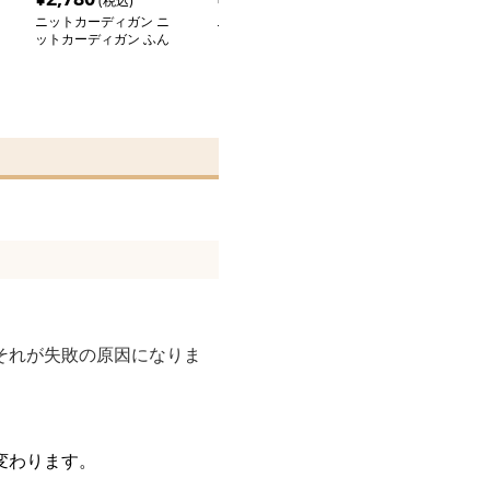
(税込)
(税込)
(税込
ニットカーディガン ニ
ニットカーディガン ニ
ニットカーディ
ットカーディガン ふん
ットカーディガン ふわ
ットカーディガ
わり透かし編みモヘアカ
もこ冬空オーバーサイズ
か質感のケーブ
ーディガン
モヘアカーディガン
ョートカーディ
それが失敗の原因になりま
変わります。