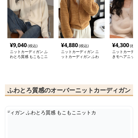
¥
9,040
¥
4,880
¥
4,300
(税込)
(税込)
(税込
ニットカーディガン ふ
ニットカーディガン ニ
ニットカーディ
わとろ質感 もこもこニ
ットカーディガン ふわ
きモヘアニット
ットカーディガン
もこ手触り上質シャギー
ガン
カーディガン
ふわとろ質感のオーバーニットカーディガン