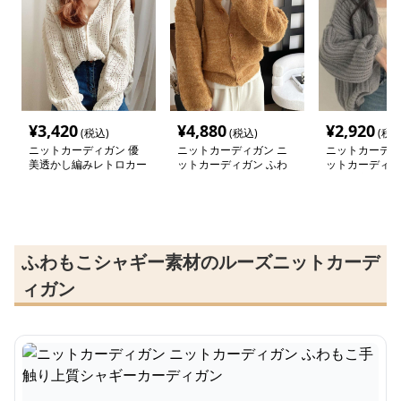
¥
3,420
¥
4,880
¥
2,920
(税込)
(税込)
(税込
ニットカーディガン 優
ニットカーディガン ニ
ニットカーディ
美透かし編みレトロカー
ットカーディガン ふわ
ットカーディガ
ディガン
もこ手触り上質シャギー
もこ冬空オーバ
カーディガン
モヘアカーディ
ふわもこシャギー素材のルーズニットカーデ
ィガン