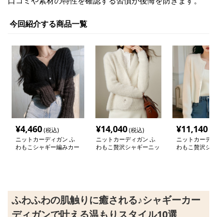
口コミや素材の特性を確認する習慣が後悔を防ぎます。
今回紹介する商品一覧
¥
4,460
¥
14,040
¥
11,140
(税込)
(税込)
(税
ニットカーディガン ふ
ニットカーディガン ふ
ニットカーディ
わもこシャギー編みカー
わもこ贅沢シャギーニッ
わもこ贅沢シャ
ディガン
トカーディガン
トカーディガン
ふわふわの肌触りに癒される♪シャギーカー
ディガンで叶える温もりスタイル10選