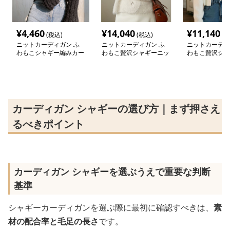
¥
4,460
¥
14,040
¥
11,140
(税込)
(税込)
(税
ニットカーディガン ふ
ニットカーディガン ふ
ニットカーディ
わもこシャギー編みカー
わもこ贅沢シャギーニッ
わもこ贅沢シャ
ディガン
トカーディガン
トカーディガン
カーディガン シャギーの選び方｜まず押さえ
るべきポイント
カーディガン シャギーを選ぶうえで重要な判断
基準
シャギーカーディガンを選ぶ際に最初に確認すべきは、
素
材の配合率と毛足の長さ
です。