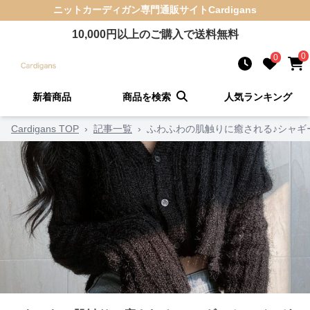
ニットカーディガン
専門通販サイト
Cardigans
10,000
円以上のご購入で送料無料
0
0
新着商品
商品を検索
人気ランキング
Cardigans TOP
›
記事一覧
›
ふわふわの肌触りに癒される♪シャギ