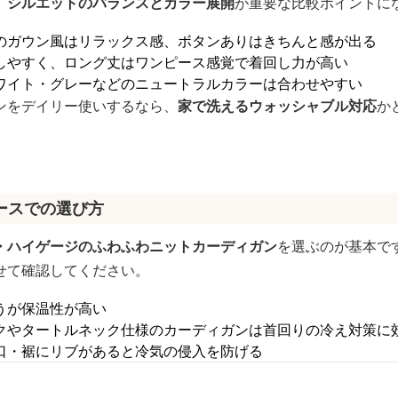
、
シルエットのバランスとカラー展開
が重要な比較ポイントに
のガウン風はリラックス感、ボタンありはきちんと感が出る
しやすく、ロング丈はワンピース感覚で着回し力が高い
ワイト・グレーなどのニュートラルカラーは合わせやすい
ンをデイリー使いするなら、
家で洗えるウォッシャブル対応
か
ースでの選び方
・ハイゲージのふわふわニットカーディガン
を選ぶのが基本で
せて確認してください。
うが保温性が高い
クやタートルネック仕様のカーディガンは首回りの冷え対策に
口・裾にリブがあると冷気の侵入を防げる