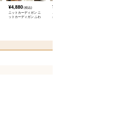
¥
4,880
¥
4,880
¥
4,300
(税込)
(税込)
(税込
ニットカーディガン ニ
ニットカーディガン ふ
ニットカーディ
ットカーディガン ふわ
わもこストライプニット
きモヘアニット
もこ手触り上質シャギー
カーディガン
ガン
カーディガン