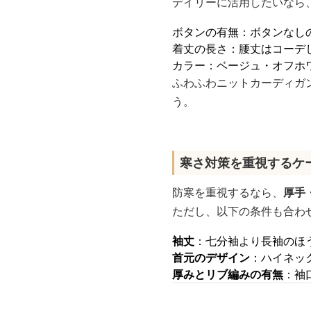
デイリーに活用したいなら
ボタンの有無：ボタンなし
着丈の長さ：腰丈はコーデ
カラー：ベージュ・オフホ
ふわふわニットカーディガ
う。
寒さ対策を重視するケ
防寒を重視するなら、
厚手
ただし、以下の条件も合わ
袖丈
：七分袖より長袖のほ
首元のデザイン
：ハイネッ
厚みとリブ編みの有無
：袖