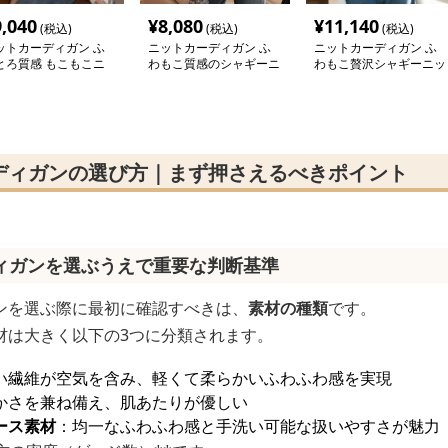
9,040
¥
8,080
¥
11,140
(税込)
(税込)
(税込)
ットカーディガン ふ
ニットカーディガン ふ
ニットカーディガン ふ
とろ質感 もこもこニ
わもこ質感のシャギーニ
わもこ贅沢シャギーニッ
トカーディガン
ットカーディガン
トカーディガン
ディガンの選び方｜まず押さえるべきポイント
ィガンを選ぶうえで重要な判断基準
ンを選ぶ際に最初に確認すべきは、
素材の種類
です。
材は大きく以下の3つに分類されます。
い繊維が空気を含み、軽くて柔らかいふわふわ感を実現
かさを兼ね備え、肌あたりが優しい
ース素材
：均一なふわふわ感と手洗い可能な扱いやすさが魅力