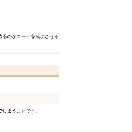
める
のがコーデを成功させる
でしまう
ことです。