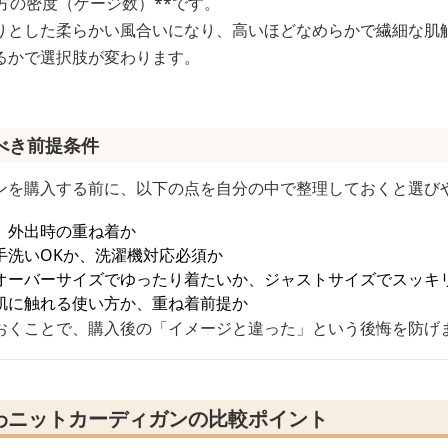
方の密度（ゲージ数）**です。
りとした柔らかい風合いになり、高いほどなめらかで繊細な肌
るかで選択肢が変わります。
べき前提条件
ンを購入する前に、以下の点を自分の中で整理しておくと選び
、外出時の重ね着か
手洗いOKか、洗濯機対応必須か
オーバーサイズでゆったり着たいか、ジャストサイズでスッキ
肌に触れる使い方か、重ね着前提か
おくことで、購入後の「イメージと違った」という後悔を防げ
わニットカーディガンの比較ポイント