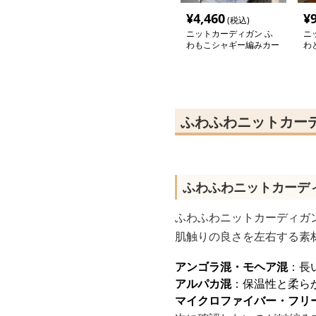
¥
4,460
¥
(税込)
ニットカーディガン ふ
ニ
わもこシャギー編みカー
わ
ディガン
ッ
ふわふわニットカー
ふわふわニットカーデ
ふわふわニットカーディガ
肌触りの良さを左右する素
アンゴラ混・モヘア混
：長
アルパカ混
：保温性と柔ら
マイクロファイバー・フリ