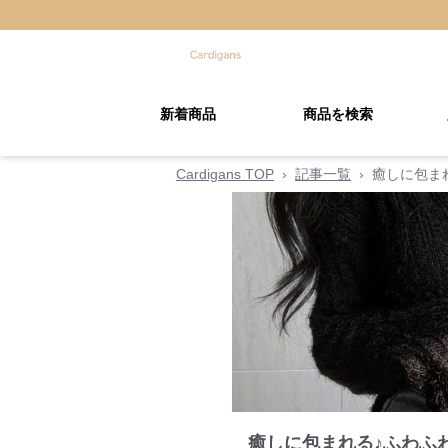
新着商品
商品を検索
Cardigans TOP
›
記事一覧
›
癒しに包ま
癒しに包まれる♪ふわふ