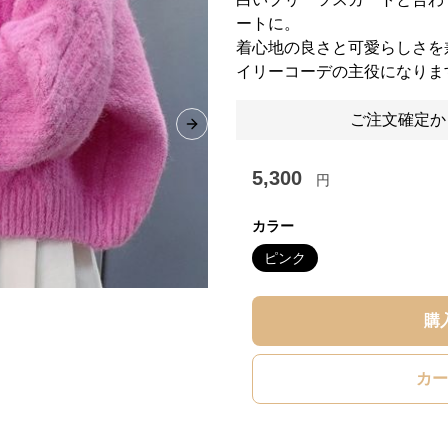
ートに。
着心地の良さと可愛らしさを
イリーコーデの主役になりま
ご注文確定か
Next slide
5,300
円
カラー
ピンク
購
カー