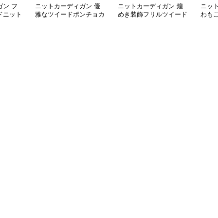
ン フ
ニットカーディガン 優
ニットカーディガン 煌
ニッ
ドニット
雅なツイードポンチョカ
めき装飾フリルツイード
わも
ーディガン
カーディガン
カー