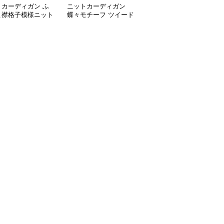
トカーディガン ふ
ニットカーディガン
ニットカーディガン ス
こ襟格子模様ニット
蝶々モチーフ ツイード
ポーティラインツイード
ディガン
カーディガン
カーディガン