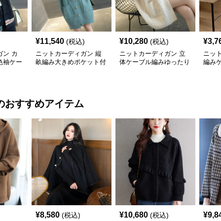
¥
11,540
¥
10,280
¥
3,7
(税込)
(税込)
ン カ
ニットカーディガン 縦
ニットカーディガン 立
ニッ
色袖ケー
畝編み大きめポケット付
体ケーブル編みゆったり
編み
カーディ
きロング丈ニットカーデ
ロング丈ニットカーディ
ィガ
ィガン
ガン
のおすすめアイテム
¥
8,580
¥
10,680
¥
9,8
(税込)
(税込)