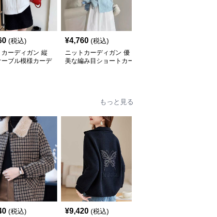
60
¥
4,760
¥
4,760
(税込)
(税込)
(税込)
トカーディガン 縦
ニットカーディガン 優
ニットカーディガン ね
ケーブル模様カーデ
美な編み目ショートカー
じり模様の伝統美カーデ
ン
ディガン
ィガン
もっと見る
40
¥
9,420
¥
10,260
(税込)
(税込)
(税込)