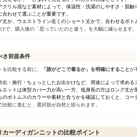
アクリル混など素材によって、保温性・洗濯のしやすさ・肌触
に合わせて選ぶことが重要です。
グ丈か、ウエストライン近くのショート丈かで、合わせるボト
だけで、購入後の「思っていたのと違う」を大幅に減らせます
べき前提条件
トを比較する前に、
「誰がどこで着るか」を明確にすること
が
外出・旅行・ちょっとしたお出かけなど、用途によって求める
ルエットは体型カバー力が高い一方、低身長の方はロング丈が
ちのボトムスのカラーや素材と合うかを確認しておくと、コー
で比較に進むと、選択肢が自然と絞られます。
りカーディガンニットの比較ポイント