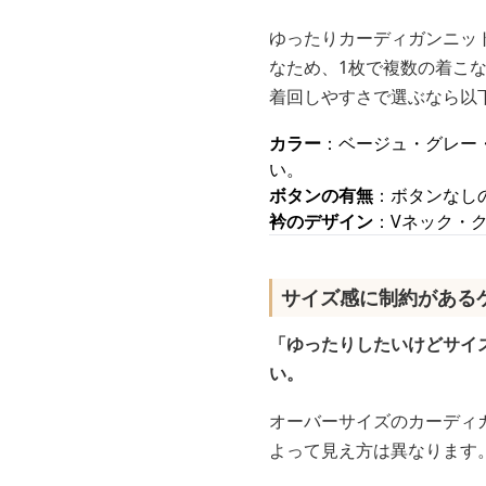
ゆったりカーディガンニッ
なため、1枚で複数の着こ
着回しやすさで選ぶなら以
カラー
：ベージュ・グレー
い。
ボタンの有無
：ボタンなし
衿のデザイン
：Vネック・
サイズ感に制約がある
「ゆったりしたいけどサイ
い。
オーバーサイズのカーディ
よって見え方は異なります