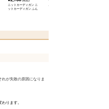
(税込)
(税込)
(税込
ニットカーディガン ニ
ニットカーディガン ニ
ニットカーディ
ットカーディガン ふん
ットカーディガン ふわ
ットカーディガ
わり透かし編みモヘアカ
もこ冬空オーバーサイズ
か質感のケーブ
ーディガン
モヘアカーディガン
ョートカーディ
それが失敗の原因になりま
変わります。