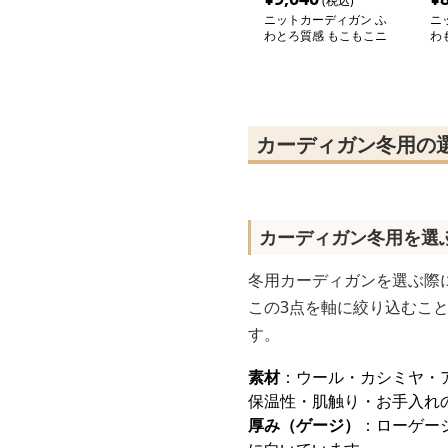
(税込)
ニットカーディガン ふ
ニ
わとろ質感 もこもこニ
わ
ットカーディガン
ッ
カーディガン冬用の
カーディガン冬用を選
冬用カーディガンを選ぶ際
この3点を軸に絞り込むこ
す。
素材
：ウール・カシミヤ・
保温性・肌触り・お手入れ
厚み（ゲージ）
：ローゲー