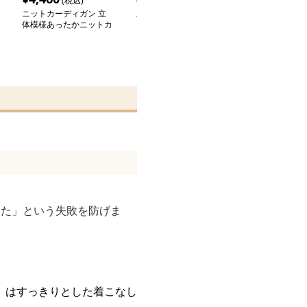
(税込)
(税込)
(税込
ニットカーディガン 立
ニットカーディガン ニ
ニットカーディ
体模様あったかニットカ
ットカーディガン ふわ
ットカーディガ
ーディガン
もこ優美カーディガン
わり優しいモヘ
ィガン
えた」という失敗を防げま
）はすっきりとした着こなし