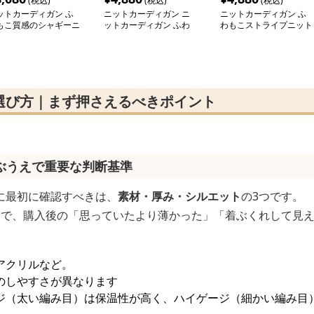
(税込)
(税込)
(税込)
ットカーディガン ふ
ニットカーディガン ニ
ニットカーディガン ふ
もこ質感のシャギーニ
ットカーディガン ふわ
わもこストライプニット
トカーディガン
もこ手触り上質シャギー
カーディガン
カーディガン
選び方｜まず押さえるべきポイント
ぶうえで重要な判断基準
に最初に確認すべきは、
素材・厚み・シルエット
の3つです。
とで、購入後の「思っていたより薄かった」「着ぶくれして見
アクリルなど。
のしやすさが異なります
ジ（太い編み目）は保温性が高く、ハイゲージ（細かい編み目