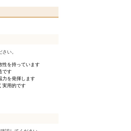
ださい。
散性を持っています
造です
温力を発揮します
く実用的です