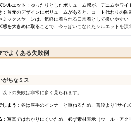
ズシルエット
：ゆったりとしたボリューム感が、デニムやワイ
き
：首元のデザインにボリュームがあると、コート代わりの防
やミックスヤーンは、気軽に着られる日常着として扱いやすい
ズ感を大きめに取る
ことで、今っぽいこなれたシルエットを演
びでよくある失敗例
いがちなミス
、以下の失敗は非常に多く見られます。
でしまう
：冬は厚手のインナーと重ねるため、普段より1サイ
る
：写真ではわかりにくいため、必ず素材表示（ウール・アク