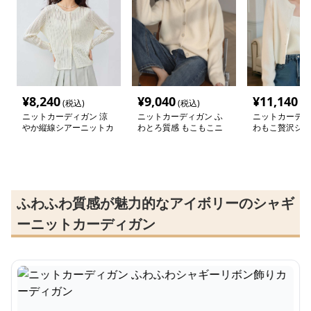
¥
8,240
¥
9,040
¥
11,140
(税込)
(税込)
(税
ニットカーディガン 涼
ニットカーディガン ふ
ニットカーディ
やか縦線シアーニットカ
わとろ質感 もこもこニ
わもこ贅沢シャ
ーディガン
ットカーディガン
トカーディガン
ふわふわ質感が魅力的なアイボリーのシャギ
ーニットカーディガン