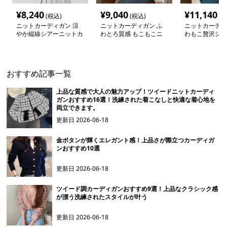
¥
8,240
¥
9,040
¥
11,140
(税込)
(税込)
(税
ニットカーディガン 涼
ニットカーディガン ふ
ニットカーディ
やか縦線シアーニットカ
わとろ質感 もこもこニ
わもこ贅沢シャ
ーディガン
ットカーディガン
トカーディガン
おすすめ記事一覧
上品な質感で大人の魅力アップ！ツイードニットカーディ
ガンおすすめ16選！洗練された着こなしと快適な着心地を
両立できます。
更新日
2026-06-18
金ボタンが輝くエレガント感！上品さが際立つカーディガ
ンおすすめ10選
更新日
2026-06-18
ツイード調カーディガンおすすめ9選！上品なクラシック感
が漂う洗練されたスタイルが叶う
更新日
2026-06-18