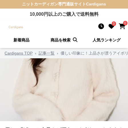
ニットカーディガン
専門通販サイト
Cardigans
10,000
円以上のご購入で送料無料
0
0
新着商品
商品を検索
人気ランキング
Cardigans TOP
›
記事一覧
›
優しい印象に！上品さが漂うアイボリ