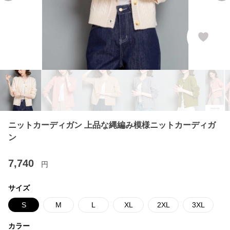
ニットカーディガン 上品な縄編み模様ニットカーディガ
ン
7,740
円
サイズ
S
M
L
XL
2XL
3XL
カラー