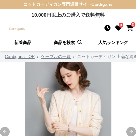
ニットカーディガン
専門通販サイト
Cardigans
10,000
円以上のご購入で送料無料
0
0
新着商品
商品を検索
人気ランキング
Cardigans TOP
›
ケーブルの一覧
›
ニットカーディガン 上品な縄
Previous slide
Ne