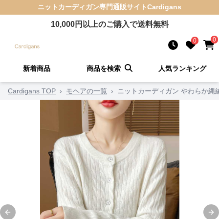
ニットカーディガン
専門通販サイト
Cardigans
10,000
円以上のご購入で送料無料
0
0
新着商品
商品を検索
人気ランキング
Cardigans TOP
›
モヘアの一覧
›
ニットカーディガン やわらか縄
Previous slide
Ne