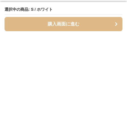
選択中の商品: S / ホワイト
選択中の商品: S / ホワイト
購入画面に進む
購入画面に進む
Cardigans
について
会社概要
利用規約