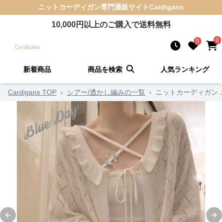
ニットカーディガン
専門通販サイト
Cardigans
10,000
円以上のご購入で送料無料
0
0
新着商品
商品を検索
人気ランキング
Cardigans TOP
›
シアー/透かし編みの一覧
›
ニットカーディガン
Previous slide
Ne