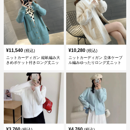
¥
11,540
¥
10,280
(税込)
(税込)
ニットカーディガン 縦畝編み大
ニットカーディガン 立体ケーブ
きめポケット付きロング丈ニッ
ル編みゆったりロング丈ニット
トカーディガン
カーディガン
¥
3,760
¥
4,760
(税込)
(税込)