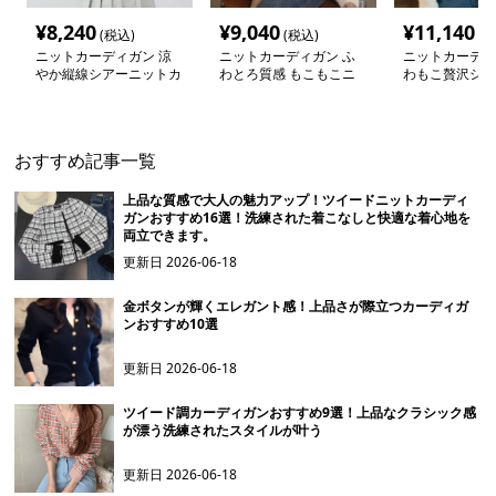
¥
8,240
¥
9,040
¥
11,140
(税込)
(税込)
(税
ニットカーディガン 涼
ニットカーディガン ふ
ニットカーディ
やか縦線シアーニットカ
わとろ質感 もこもこニ
わもこ贅沢シャ
ーディガン
ットカーディガン
トカーディガン
おすすめ記事一覧
上品な質感で大人の魅力アップ！ツイードニットカーディ
ガンおすすめ16選！洗練された着こなしと快適な着心地を
両立できます。
更新日
2026-06-18
金ボタンが輝くエレガント感！上品さが際立つカーディガ
ンおすすめ10選
更新日
2026-06-18
ツイード調カーディガンおすすめ9選！上品なクラシック感
が漂う洗練されたスタイルが叶う
更新日
2026-06-18