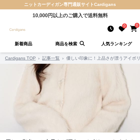
ニットカーディガン
専門通販サイト
Cardigans
10,000
円以上のご購入で送料無料
0
0
新着商品
商品を検索
人気ランキング
Cardigans TOP
›
記事一覧
›
優しい印象に！上品さが漂うアイボリ