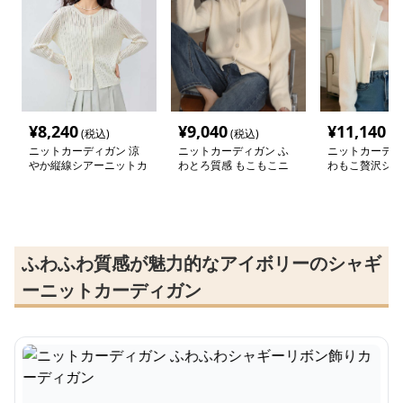
¥
8,240
¥
9,040
¥
11,140
(税込)
(税込)
(税
ニットカーディガン 涼
ニットカーディガン ふ
ニットカーディ
やか縦線シアーニットカ
わとろ質感 もこもこニ
わもこ贅沢シャ
ーディガン
ットカーディガン
トカーディガン
ふわふわ質感が魅力的なアイボリーのシャギ
ーニットカーディガン