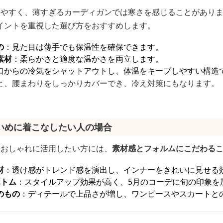
りやすく、薄すぎるカーディガンでは寒さを感じることがあり
イントを重視した選び方をおすすめします。
の
：見た目は薄手でも保温性を確保できます。
素材
：柔らかさと適度な温かさを両立します。
口からの冷気をシャットアウトし、体温をキープしやすい構造
と、腰まわりをしっかりカバーでき、冷え対策にもなります。
いめに着こなしたい人の場合
をおしゃれに活用したい方には、
素材感とフォルムにこだわる
材
：透け感がトレンド感を演出し、インナーをきれいに見せる
ボトム
：スタイルアップ効果が高く、5月のコーデに旬の印象を
のもの
：ディテールで上品さが増し、ワンピースやスカートと