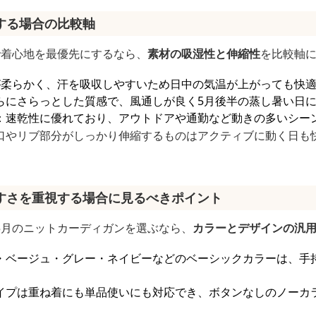
する場合の比較軸
で着心地を最優先にするなら、
素材の吸湿性と伸縮性
を比較軸
が柔らかく、汗を吸収しやすいため日中の気温が上がっても快
らにさらっとした質感で、風通しが良く5月後半の蒸し暑い日
：速乾性に優れており、アウトドアや通勤など動きの多いシー
口やリブ部分がしっかり伸縮するものはアクティブに動く日も
すさを重視する場合に見るべきポイント
5月のニットカーディガンを選ぶなら、
カラーとデザインの汎
・ベージュ・グレー・ネイビーなどのベーシックカラーは、手
イプは重ね着にも単品使いにも対応でき、ボタンなしのノーカ