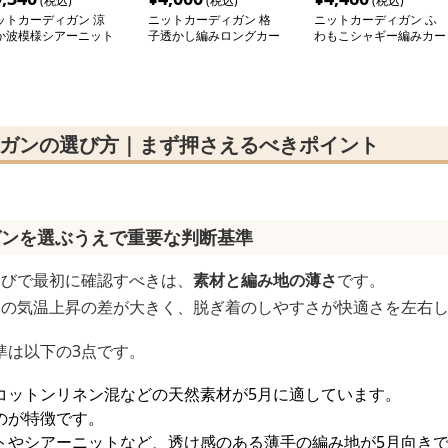
(税込)
(税込)
(税込)
ットカーディガン 涼
ニットカーディガン 格
ニットカーディガン ふ
か波模様シアーニット
子透かし編みロングカー
わもこシャギー編みカー
ーディガン
ディガン
ディガン
ィガンの選び方｜まず押さえるべきポイント
ガンを選ぶうえで重要な判断基準
選びで最初に確認すべきは、
素材と編み地の薄さ
です。
中の気温上昇の差が大きく、脱ぎ着のしやすさが快適さを左右
準は以下の3点です。
コットンリネン混などの天然素材が5月に適しています。
のが特徴です。
トやシアーニットなど、透け感のある薄手の編み地が5月向き