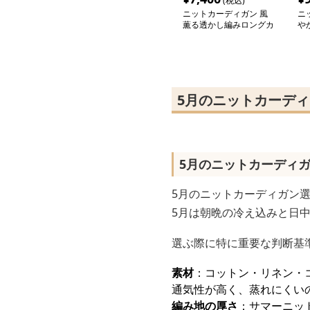
(税込)
ニットカーディガン 風
ニ
薫る透かし編みロングカ
や
ーディガン
カ
5月のニットカーデ
5月のニットカーディ
5月のニットカーディガン
5月は朝晩の冷え込みと日
選ぶ際に特に重要な判断基
素材
：コットン・リネン・
通気性が高く、蒸れにくい
編み地の厚さ
：サマーニッ