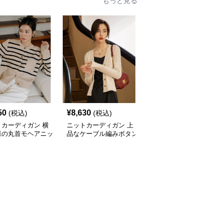
もっと見る
50
¥
8,630
¥
9,470
(税込)
(税込)
(税込)
トカーディガン 横
ニットカーディガン 上
ニットカーディガン 配
様の丸首モヘアニッ
品なケーブル編みボタン
色パイピング真珠ボタン
ーディガン
付きニットカーディガン
ニットカーディガン