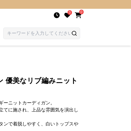
0
0
ン 優美なリブ編みニット
ギーニットカーディガン。
立てに施され、上品な雰囲気を演出し
タンで着脱しやすく、白いトップスや
。