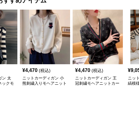
おすすめアイテム
¥
4,470
¥
4,470
¥
9,0
(税込)
(税込)
ン 太
ニットカーディガン 小
ニットカーディガン 王
ニッ
ネックモ
熊刺繍入りモヘアニット
冠刺繍モヘアニットカー
縞模
ディガン
カーディガン
ディガン
トカ