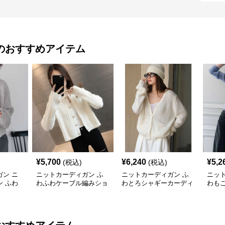
のおすすめアイテム
¥
5,700
¥
6,240
¥
5,2
(税込)
(税込)
ン ニ
ニットカーディガン ふ
ニットカーディガン ふ
ニッ
 ふわ
わふわケーブル編みショ
わとろシャギーカーディ
わも
ショート
ート丈シャギーカーディ
ガン
ー
ガン