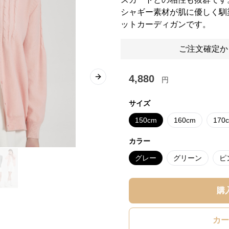
シャギー素材が肌に優しく馴
ットカーディガンです。
ご注文確定か
4,880
円
Next slide
サイズ
150cm
160cm
170
カラー
グレー
グリーン
ピ
購
カー