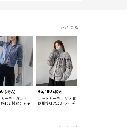
もっと見る
60
¥
5,480
¥
4,840
(税込)
(税込)
(税込)
トカーディガン ふ
ニットカーディガン 北
ニットカーディガン ふ
こ感じる横縞シャギ
欧風模様のふわシャギー
んわり上質ハートボタン
カーディガン
カーディガン