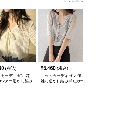
60
¥
5,460
¥
8,240
(税込)
(税込)
(税込)
トカーディガン 花
ニットカーディガン 優
ニットカーディガン 涼
のシアー透かし編み
雅な透かし編み半袖カー
やか縦線シアーニットカ
ディガン
ディガン
ーディガン