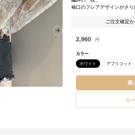
袖口のフレアデザインがさり
ご注文確定か
Next slide
2,960
円
カラー
ホワイト
アプリコット
購
カー