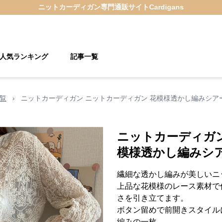
ニットカーディガン
専門通販サイト
Cardigans
人気ランキング
記事一覧
覧
›
ニットカーディガン ニットカーディガン 花模様透かし編みシア
ニットカーディガン
模様透かし編みシ
繊細な透かし編みが美しいニ
上品な花模様のレース素材で
さを引き立てます。
ボタン留めで前開きスタイル
編みの一枚。