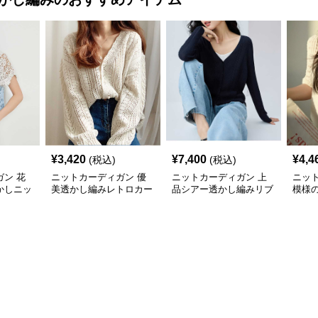
¥
3,420
¥
7,400
¥
4,4
(税込)
(税込)
ン 花
ニットカーディガン 優
ニットカーディガン 上
ニッ
かしニッ
美透かし編みレトロカー
品シアー透かし編みリブ
模様
ディガン
カーディガン
カー