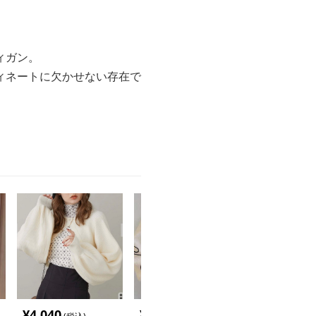
ィガン。
ィネートに欠かせない存在で
¥
4,040
¥
4,680
¥
11,100