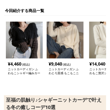
今回紹介する商品一覧
¥
4,460
¥
9,040
¥
14,040
(税込)
(税込)
(税
ニットカーディガン ふ
ニットカーディガン ふ
ニットカーディ
わもこシャギー編みカー
わとろ質感 もこもこニ
わもこ贅沢シャ
ディガン
ットカーディガン
トカーディガン
至福の肌触り♪シャギーニットカーデで叶え
る冬の癒しコーデ10選