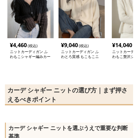
¥
4,460
¥
9,040
¥
14,040
(税込)
(税込)
(税
ニットカーディガン ふ
ニットカーディガン ふ
ニットカーディ
わもこシャギー編みカー
わとろ質感 もこもこニ
わもこ贅沢シャ
ディガン
ットカーディガン
トカーディガン
カーデ シャギー ニットの選び方｜まず押さ
えるべきポイント
カーデ シャギー ニットを選ぶうえで重要な判断
基準