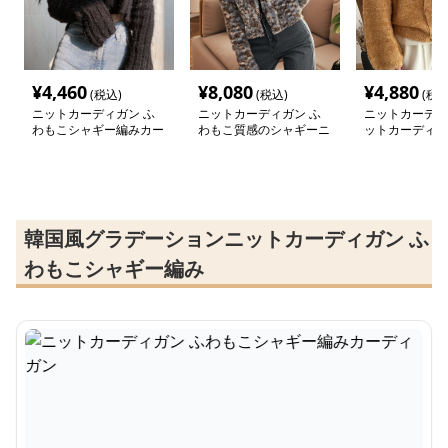
¥
4,460
¥
8,080
¥
4,880
(税込)
(税込)
(税込
ニットカーディガン ふ
ニットカーディガン ふ
ニットカーディ
わもこシャギー編みカー
わもこ質感のシャギーニ
ットカーディガ
ディガン
ットカーディガン
もこ手触り上質
カーディガン
韓国風グラデーションニットカーディガン ふ
わもこシャギー編み