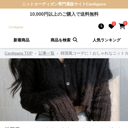
ニットカーディガン
専門通販サイト
Cardigans
10,000
円以上のご購入で送料無料
0
0
新着商品
商品を検索
人気ランキング
Cardigans TOP
›
記事一覧
›
韓国風コーデに！おしゃれなニットカ