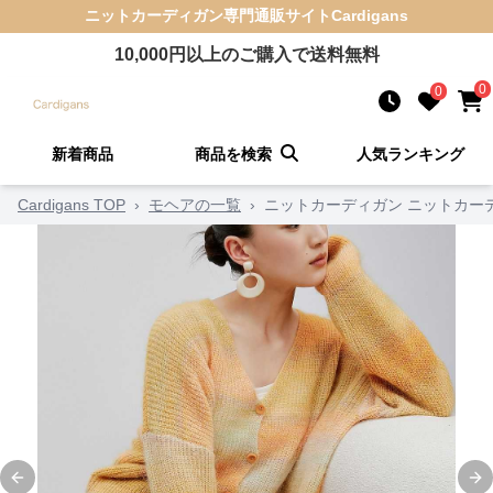
ニットカーディガン
専門通販サイト
Cardigans
10,000
円以上のご購入で送料無料
0
0
新着商品
商品を検索
人気ランキング
Cardigans TOP
›
モヘアの一覧
›
ニットカーディガン ニットカー
Previous slide
Ne