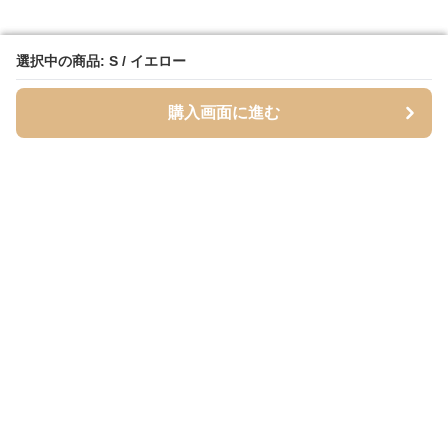
選択中の商品: S / イエロー
選択中の商品: S / イエロー
購入画面に進む
購入画面に進む
Cardigans
について
会社概要