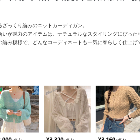
るざっくり編みのニットカーディガン。
合いが魅力のアイテムは、ナチュラルなスタイリングにぴった
の編み模様で、どんなコーディネートも一気に春らしく仕上げ
。
3,000
¥
3,320
¥
3,160