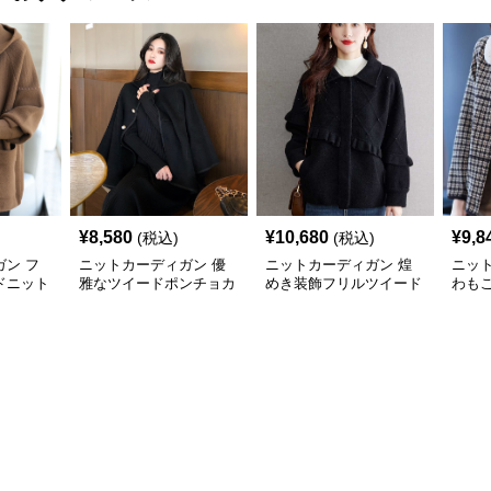
¥
8,580
¥
10,680
¥
9,8
(税込)
(税込)
ン フ
ニットカーディガン 優
ニットカーディガン 煌
ニッ
ドニット
雅なツイードポンチョカ
めき装飾フリルツイード
わも
ーディガン
カーディガン
カー