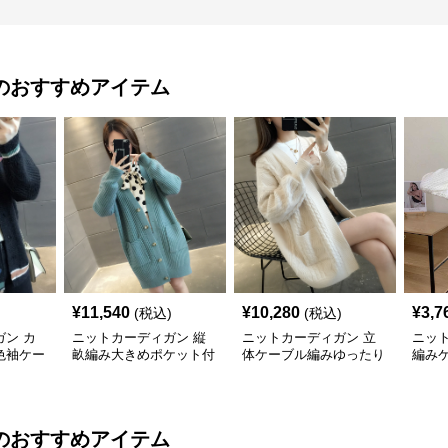
のおすすめアイテム
¥
11,540
¥
10,280
¥
3,7
(税込)
(税込)
ン カ
ニットカーディガン 縦
ニットカーディガン 立
ニッ
色袖ケー
畝編み大きめポケット付
体ケーブル編みゆったり
編み
カーディ
きロング丈ニットカーデ
ロング丈ニットカーディ
ィガ
ィガン
ガン
のおすすめアイテム