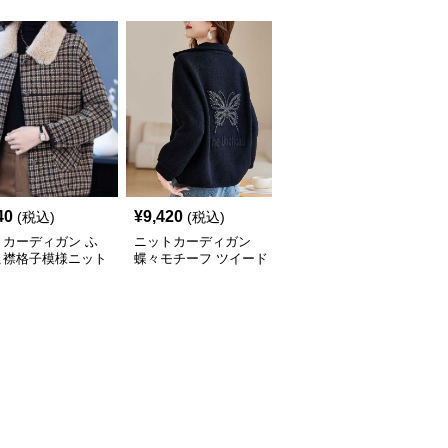
40
¥
9,420
¥
10,260
(税込)
(税込)
(税込)
トカーディガン ふ
ニットカーディガン
ニットカーディガン ス
こ襟格子模様ニット
蝶々モチーフ ツイード
ポーティラインツイード
ディガン
カーディガン
カーディガン