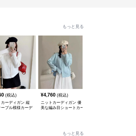
もっと見る
60
¥
4,760
¥
4,760
(税込)
(税込)
(税込)
トカーディガン 縦
ニットカーディガン 優
ニットカーディガン ね
ケーブル模様カーデ
美な編み目ショートカー
じり模様の伝統美カーデ
ン
ディガン
ィガン
もっと見る