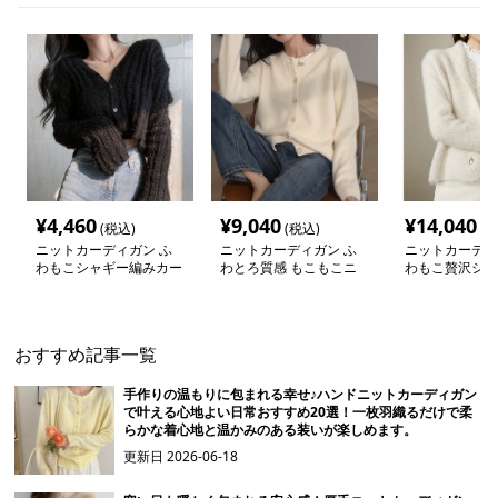
¥
4,460
¥
9,040
¥
14,040
(税込)
(税込)
(税
ニットカーディガン ふ
ニットカーディガン ふ
ニットカーディ
わもこシャギー編みカー
わとろ質感 もこもこニ
わもこ贅沢シャ
ディガン
ットカーディガン
トカーディガン
おすすめ記事一覧
手作りの温もりに包まれる幸せ♪ハンドニットカーディガン
で叶える心地よい日常おすすめ20選！一枚羽織るだけで柔
らかな着心地と温かみのある装いが楽しめます。
更新日
2026-06-18