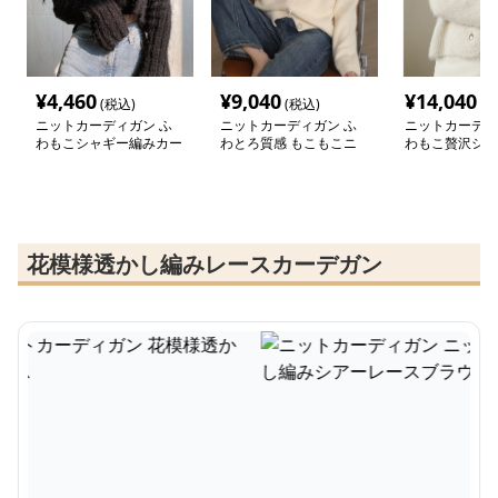
¥
4,460
¥
9,040
¥
14,040
(税込)
(税込)
(税
ニットカーディガン ふ
ニットカーディガン ふ
ニットカーディ
わもこシャギー編みカー
わとろ質感 もこもこニ
わもこ贅沢シャ
ディガン
ットカーディガン
トカーディガン
花模様透かし編みレースカーデガン