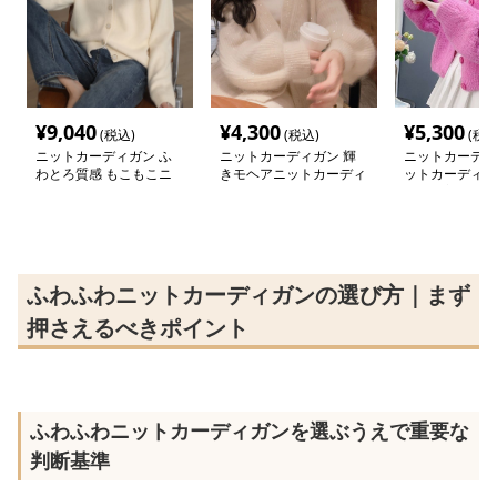
¥
9,040
¥
4,300
¥
5,300
(税込)
(税込)
(税込
ニットカーディガン ふ
ニットカーディガン 輝
ニットカーディ
わとろ質感 もこもこニ
きモヘアニットカーディ
ットカーディガ
ットカーディガン
ガン
もこ優美カーデ
ふわふわニットカーディガンの選び方｜まず
押さえるべきポイント
ふわふわニットカーディガンを選ぶうえで重要な
判断基準