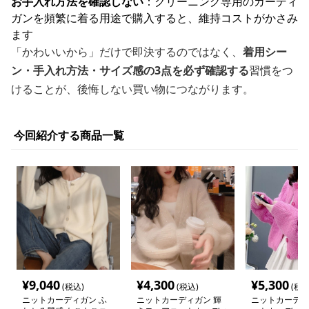
お手入れ方法を確認しない
：クリーニング専用のカーディ
ガンを頻繁に着る用途で購入すると、維持コストがかさみ
ます
「かわいいから」だけで即決するのではなく、
着用シー
ン・手入れ方法・サイズ感の3点を必ず確認する
習慣をつ
けることが、後悔しない買い物につながります。
今回紹介する商品一覧
¥
9,040
¥
4,300
¥
5,300
(税込)
(税込)
(税込
ニットカーディガン ふ
ニットカーディガン 輝
ニットカーディ