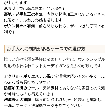
が上がります。
30%以下では保温効果が弱い場合も
裏地・起毛加工の有無
：内側が起毛加工されているとさら
に暖かく、ふわふわ感も増します
ボタン留めの有無
：前を閉じられるデザインは防寒面で有
利です
お手入れに制約があるケースでの選び方
忙しい方や洗濯を手軽に済ませたい方は、
ウォッシャブル
対応のふわふわニットカーディガン
を選ぶのが鉄則です。
アクリル・ポリエステル混
：洗濯機対応のものが多く、ふ
わふわ感も長持ちしやすい
防縮加工済みウール
：天然素材でありながら家庭での洗濯
が可能なものも増えています
洗濯表示の確認
：購入前に必ず取り扱い絵表示を確認し、
手洗いマーク・洗濯機マークを見てください