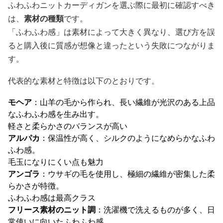
ふわふわニットカーディガンを選ぶ際に最初に確認すべき
は、
素材の種類
です。
「ふわふわ感」は素材によって大きく異なり、選び方を誤
ると購入後に質感が想像と違ったという失敗につながりま
す。
代表的な素材と特徴は以下のとおりです。
モヘア
：山羊の毛から作られ、長い繊維が光沢のある上品
なふわふわ感を生み出す。
軽さと柔らかさのバランスが高い
アルパカ
：保温性が高く、シルクのようになめらかなふわ
ふわ感。
毛玉になりにくい点も魅力
アンゴラ
：ウサギの毛を使用し、極細の繊維が密集した柔
らかさが特徴。
ふわふわ感は最高クラス
フリース素材のニット調
：洗濯機で洗えるものが多く、日
常使いに向いたふわふわ感