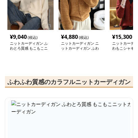
¥
9,040
¥
4,880
¥
15,300
(税込)
(税込)
(税
ニットカーディガン ふ
ニットカーディガン ニ
ニットカーディ
わとろ質感 もこもこニ
ットカーディガン ふわ
わもこシャギー
ットカーディガン
もこ手触り上質シャギー
ーディガン
カーディガン
ふわふわ質感のカラフルニットカーディガン