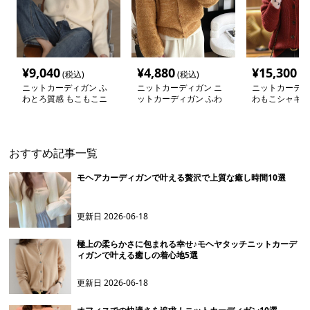
¥
9,040
¥
4,880
¥
15,300
(税込)
(税込)
(税
ニットカーディガン ふ
ニットカーディガン ニ
ニットカーディ
わとろ質感 もこもこニ
ットカーディガン ふわ
わもこシャギー
ットカーディガン
もこ手触り上質シャギー
ーディガン
カーディガン
おすすめ記事一覧
モヘアカーディガンで叶える贅沢で上質な癒し時間10選
更新日
2026-06-18
極上の柔らかさに包まれる幸せ♪モヘヤタッチニットカーデ
ィガンで叶える癒しの着心地5選
更新日
2026-06-18