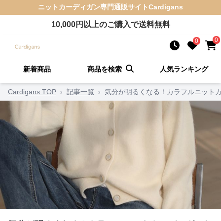
ニットカーディガン
専門通販サイト
Cardigans
10,000
円以上のご購入で送料無料
0
0
新着商品
商品を検索
人気ランキング
Cardigans TOP
›
記事一覧
›
気分が明るくなる！カラフルニットカ