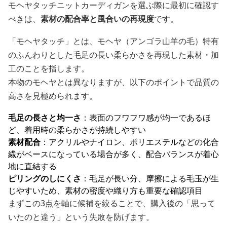
モヘヤタッチニットカーディガンを選ぶ際に最初に確認す
べきは、
素材の配合率と風合いの再現度
です。
「モヘヤタッチ」とは、モヘヤ（アンゴラ山羊の毛）特有
のふんわりとした毛足の長い柔らかさを再現した素材・加
工のことを指します。
本物のモヘヤとは異なりますが、以下のポイントで品質の
高さを見極められます。
毛足の長さと均一さ
：表面のフワフワ感が均一であるほ
ど、着用時の柔らかさが持続しやすい
素材配合
：アクリルやナイロン、ポリエステルなどの化合
繊がベースになっている場合が多く、配合バランスが着心
地に直結する
ピリングのしにくさ
：毛足が長い分、摩擦による毛玉が生
じやすいため、素材の密度や織り方も重要な確認項目
まずこの3点を軸に候補を絞ることで、購入後の「思って
いたのと違う」という失敗を防げます。