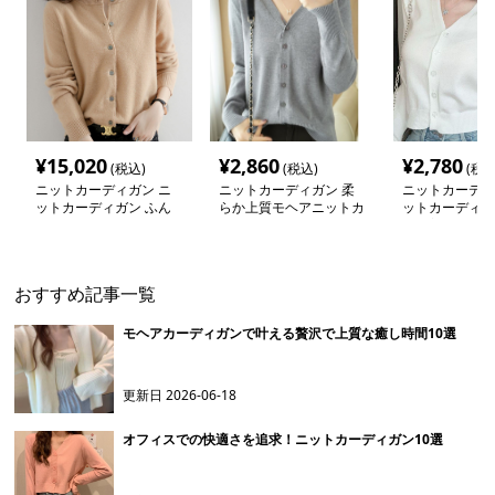
¥
15,020
¥
2,860
¥
2,780
(税込)
(税込)
(税込
ニットカーディガン ニ
ニットカーディガン 柔
ニットカーディ
ットカーディガン ふん
らか上質モヘアニットカ
ットカーディガ
わり優しい手触りカーデ
ーディガン
り優美なモヘア
ィガン
ガン
おすすめ記事一覧
モヘアカーディガンで叶える贅沢で上質な癒し時間10選
更新日
2026-06-18
オフィスでの快適さを追求！ニットカーディガン10選