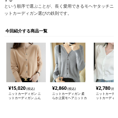
という順序で選ぶことが、長く愛用できるモヘヤタッチニ
ットカーディガン選びの鉄則です。
今回紹介する商品一覧
¥
15,020
¥
2,860
¥
2,780
(税込)
(税込)
(税込
ニットカーディガン ニ
ニットカーディガン 柔
ニットカーディ
ットカーディガン ふん
らか上質モヘアニットカ
ットカーディガ
わり優しい手触りカーデ
ーディガン
り優美なモヘア
ィガン
ガン