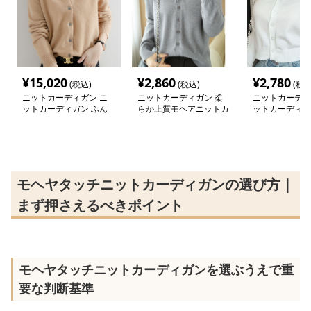
¥
15,020
¥
2,860
¥
2,780
(税込)
(税込)
(税込
ニットカーディガン ニ
ニットカーディガン 柔
ニットカーディ
ットカーディガン ふん
らか上質モヘアニットカ
ットカーディガ
わり優しい手触りカーデ
ーディガン
り優美なモヘア
ィガン
ガン
モヘヤタッチニットカーディガンの選び方｜
まず押さえるべきポイント
モヘヤタッチニットカーディガンを選ぶうえで重
要な判断基準