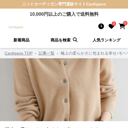
ニットカーディガン
専門通販サイト
Cardigans
10,000
円以上のご購入で送料無料
0
0
新着商品
商品を検索
人気ランキング
Cardigans TOP
›
記事一覧
›
極上の柔らかさに包まれる幸せ♪モヘ