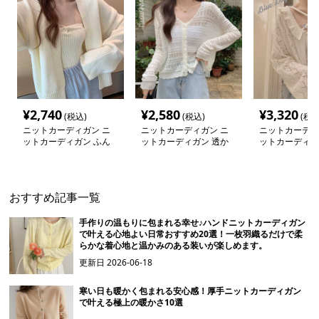
¥
2,740
¥
2,580
¥
3,320
(税込)
(税込)
(税込
ニットカーディガン ニ
ニットカーディガン ニ
ニットカーディ
ットカーディガン ふん
ットカーディガン 透か
ットカーディガ
わり優しいモヘアカーデ
し編み軽やかシルエット
し編みふんわり
ィガン
カーディガン
ィガン
おすすめ記事一覧
手作りの温もりに包まれる幸せ♪ハンドニットカーディガン
で叶える心地よい日常おすすめ20選！一枚羽織るだけで柔
らかな着心地と温かみのある装いが楽しめます。
更新日
2026-06-18
寒い日も暖かく包まれる安心感！厚手ニットカーディガン
で叶える極上の暖かさ10選