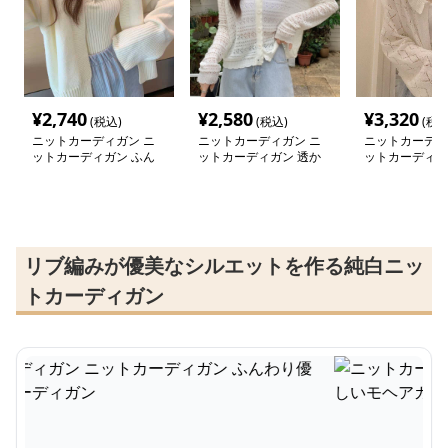
¥
2,740
¥
2,580
¥
3,320
(税込)
(税込)
(税込
ニットカーディガン ニ
ニットカーディガン ニ
ニットカーディ
ットカーディガン ふん
ットカーディガン 透か
ットカーディガ
わり優しいモヘアカーデ
し編み軽やかシルエット
し編みふんわり
ィガン
カーディガン
ィガン
リブ編みが優美なシルエットを作る純白ニッ
トカーディガン