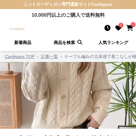
ニットカーディガン
専門通販サイト
Cardigans
10,000
円以上のご購入で送料無料
0
0
新着商品
商品を検索
人気ランキング
Cardigans TOP
›
記事一覧
›
ケーブル編みの立体感で着こなしが格