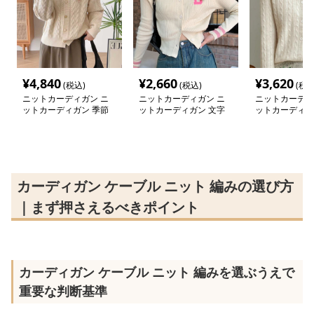
¥
4,840
¥
2,660
¥
3,620
(税込)
(税込)
(税込
ニットカーディガン ニ
ニットカーディガン ニ
ニットカーディ
ットカーディガン 季節
ットカーディガン 文字
ットカーディガ
を彩る模様編みカーディ
入りリブ編みショートカ
感あふれるケー
ガン
ーディガン
カーディガン
カーディガン ケーブル ニット 編みの選び方
｜まず押さえるべきポイント
カーディガン ケーブル ニット 編みを選ぶうえで
重要な判断基準