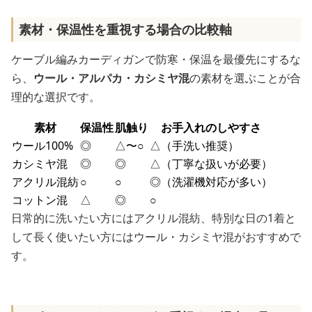
素材・保温性を重視する場合の比較軸
ケーブル編みカーディガンで防寒・保温を最優先にするな
ら、
ウール・アルパカ・カシミヤ混
の素材を選ぶことが合
理的な選択です。
素材
保温性
肌触り
お手入れのしやすさ
ウール100%
◎
△〜○
△（手洗い推奨）
カシミヤ混
◎
◎
△（丁寧な扱いが必要）
アクリル混紡
○
○
◎（洗濯機対応が多い）
コットン混
△
◎
○
日常的に洗いたい方にはアクリル混紡、特別な日の1着と
して長く使いたい方にはウール・カシミヤ混がおすすめで
す。