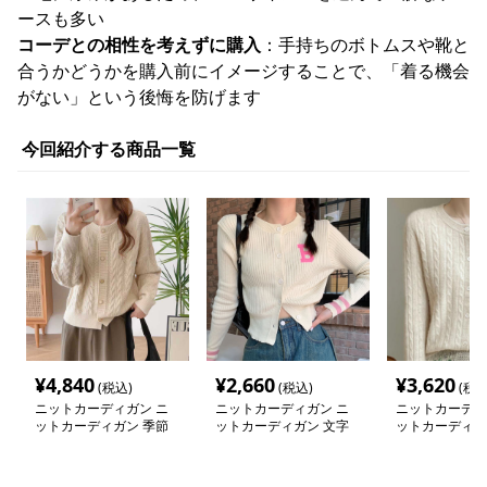
ースも多い
コーデとの相性を考えずに購入
：手持ちのボトムスや靴と
合うかどうかを購入前にイメージすることで、「着る機会
がない」という後悔を防げます
今回紹介する商品一覧
¥
4,840
¥
2,660
¥
3,620
(税込)
(税込)
(税込
ニットカーディガン ニ
ニットカーディガン ニ
ニットカーディ
ットカーディガン 季節
ットカーディガン 文字
ットカーディガ
を彩る模様編みカーディ
入りリブ編みショートカ
感あふれるケー
ガン
ーディガン
カーディガン